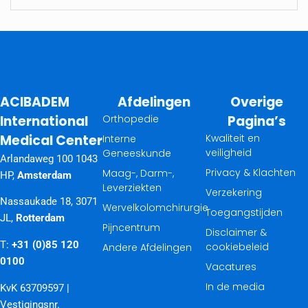
ACIBADEM
Afdelingen
Overige
International
Orthopedie
Pagina’s
Medical Center
Kwaliteit en
Interne
veiligheid
Geneeskunde
Arlandaweg 100 1043
Privacy & Klachten
Maag-, Darm-,
HP,
Amsterdam
Leverziekten
Verzekering
Nassaukade 18, 3071
Wervelkolomchirurgie
Toegangstijden
JL,
Rotterdam
Pijncentrum
Disclaimer &
T:
+31 (0)85 120
cookiebeleid
Andere Afdelingen
0100
Vacatures
In de media
KvK 63709597 |
Vestigingsnr.