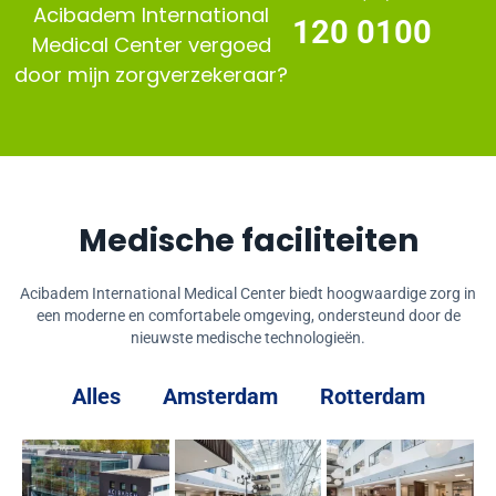
Acibadem International
120 0100
Medical Center vergoed
door mijn zorgverzekeraar?
Medische faciliteiten
Acibadem International Medical Center biedt hoogwaardige zorg in
een moderne en comfortabele omgeving, ondersteund door de
nieuwste medische technologieën.
Alles
Amsterdam
Rotterdam