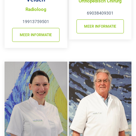
Orthopedisch Chirurg
Radioloog
69038409301
19913759501
MEER INFORMATIE
MEER INFORMATIE