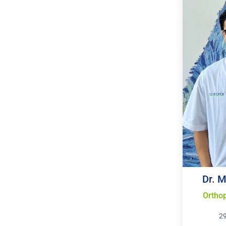
Dr. M
Orthop
2