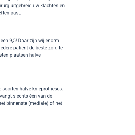
urg uitgebreid uw klachten en
eften past.
een 9,5! Daar zijn wij enorm
iedere patiënt de beste zorg te
isten plaatsen halve
e soorten halve knieprotheses:
rvangt slechts één van de
 het binnenste (mediale) of het