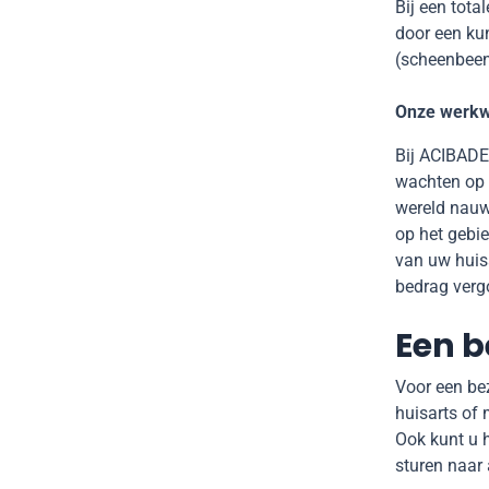
Bij een tota
door een kun
(scheenbeen)
Onze werkw
Bij ACIBADEM
wachten op 
wereld nauw 
op het gebie
van uw huisa
bedrag verg
Een b
Voor een be
huisarts of 
Ook kunt u h
sturen naar