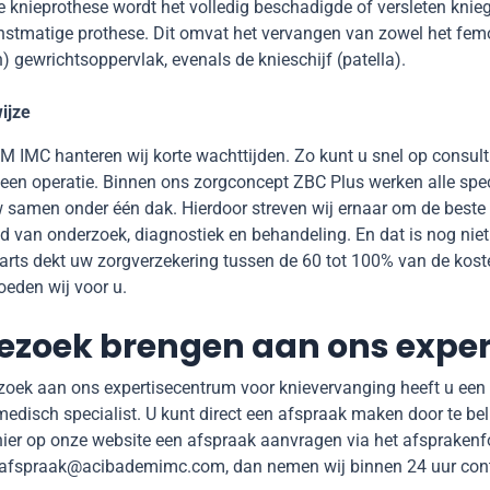
le knieprothese wordt het volledig beschadigde of versleten knie
stmatige prothese. Dit omvat het vervangen van zowel het femora
 gewrichtsoppervlak, evenals de knieschijf (patella).
ijze
 IMC hanteren wij korte wachttijden. Zo kunt u snel op consult
een operatie. Binnen ons zorgconcept ZBC Plus werken alle spe
samen onder één dak. Hierdoor streven wij ernaar om de beste m
d van onderzoek, diagnostiek en behandeling. En dat is nog niet
rts dekt uw zorgverzekering tussen de 60 tot 100% van de koste
oeden wij voor u.
ezoek brengen aan ons expe
zoek aan ons expertisecentrum voor knievervanging heeft u een
medisch specialist. U kunt direct een afspraak maken door te b
ier op onze website een afspraak aanvragen via het afsprakenfo
 afspraak@acibademimc.com, dan nemen wij binnen 24 uur cont