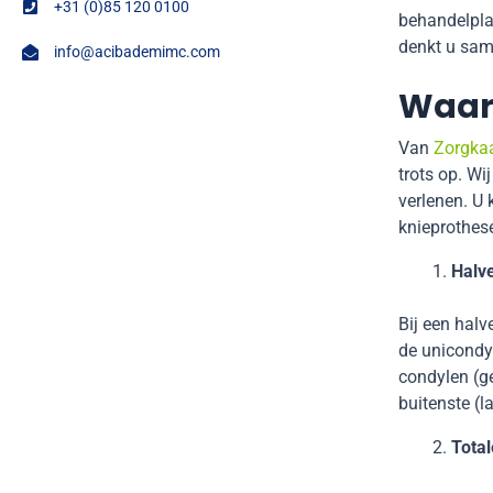
+31 (0)85 120 0100
behandelpla
denkt u sam
info@acibademimc.com
Waarv
Van
Zorgkaa
trots op. Wi
verlenen. U 
knieprothese
Halve
Bij een halv
de unicondyl
condylen (ge
buitenste (l
Tota