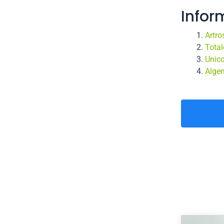
Infor
Artro
Total
Unico
Alge