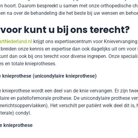
n hoort. Daarom bespreekt u samen met onze orthopedische chir
en na over de behandeling die het beste bij uw wensen en beho
oor kunt u bij ons terecht?
rtNederland.nl
krijgt ons expertisecentrum voor Knievervanging 
j breiden onze kennis en expertise dan ook dagelijks uit om voor 
kunt dan ook bij ons terecht voor diverse ingrepen. Onze special
s en totale knieprotheses.
 knieprothese (unicondylaire knieprothese)
e knieprothese wordt een deel van de knie vervangen. Er zijn twe
aire en patellofemorale prothese. De unicondylaire prothese ve
wrichtsoppervlakken). Het verschilt per patiënt welk deel dit is,
aterale) condyl.
le knieprothese