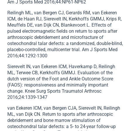
Am J Sports Med 2016;44:NP61-NP62
Reilingh ML, van Bergen CJ, Gerards RM, van Eekeren
ICM, de Haan RJ, Sierevelt IN, Kerkhoffs GMMJ, Krips R,
Meuffels DE, van Dijk CN, Blankevoort L. Effects of
pulsed electromagnetic fields on return to sports after
arthroscopic debridement and microfracture of
osteochondral talar defects: a randomized, double-blind,
placebo-controlled, multicenter trial. Am J Sports Med
2016;44:1292-1300
Sierevelt IN, van Eekeren ICM, Haverkamp D, Reilingh
ML, Terwee CB, Kerkhoffs GMMJ. Evaluation of the
dutch version of the Foot and Ankle Outcome Score
(FAOS): responsiveness and minimally important
change. Knee Surg Sports Traumatol Arthrosc
2016;24:1339-1347
van Eekeren ICM, van Bergen CJA, Sierevelt IN, Reilingh
ML, van Dijk CN. Return to sports after arthroscopic
debridement and bone marrow stimulation of
osteochondral talar defects: a 5- to 24-year follow-up