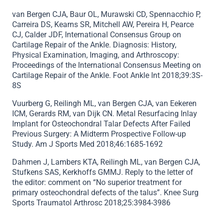
van Bergen CJA, Baur OL, Murawski CD, Spennacchio P,
Carreira DS, Kearns SR, Mitchell AW, Pereira H, Pearce
CJ, Calder JDF, International Consensus Group on
Cartilage Repair of the Ankle. Diagnosis: History,
Physical Examination, Imaging, and Arthroscopy:
Proceedings of the International Consensus Meeting on
Cartilage Repair of the Ankle. Foot Ankle Int 2018;39:3S-
8S
Vuurberg G, Reilingh ML, van Bergen CJA, van Eekeren
ICM, Gerards RM, van Dijk CN. Metal Resurfacing Inlay
Implant for Osteochondral Talar Defects After Failed
Previous Surgery: A Midterm Prospective Follow-up
Study. Am J Sports Med 2018;46:1685-1692
Dahmen J, Lambers KTA, Reilingh ML, van Bergen CJA,
Stufkens SAS, Kerkhoffs GMMJ. Reply to the letter of
the editor: comment on “No superior treatment for
primary osteochondral defects of the talus”. Knee Surg
Sports Traumatol Arthrosc 2018;25:3984-3986