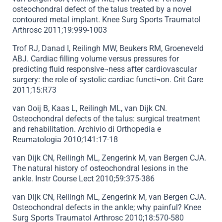
osteochondral defect of the talus treated by a novel
contoured metal implant. Knee Surg Sports Traumatol
Arthrosc 2011;19:999-1003
Trof RJ, Danad I, Reilingh MW, Beukers RM, Groeneveld
ABJ. Cardiac filling volume versus pressures for
predicting fluid responsive¬ness after cardiovascular
surgery: the role of systolic cardiac functi¬on. Crit Care
2011;15:R73
van Ooij B, Kaas L, Reilingh ML, van Dijk CN.
Osteochondral defects of the talus: surgical treatment
and rehabilitation. Archivio di Orthopedia e
Reumatologia 2010;141:17-18
van Dijk CN, Reilingh ML, Zengerink M, van Bergen CJA.
The natural history of osteochondral lesions in the
ankle. Instr Course Lect 2010;59:375-386
van Dijk CN, Reilingh ML, Zengerink M, van Bergen CJA.
Osteochondral defects in the ankle; why painful? Knee
Surg Sports Traumatol Arthrosc 2010;18:570-580