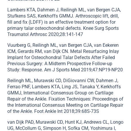
Lambers KTA, Dahmen J, Reilingh ML, van Bergen CJA,
Stufkens SAS, Kerkhoffs GMMJ. Arthroscopic lift, drill,
fill and fix (LDFF) is an effective treatment option for
primary talar osteochondral defects. Knee Surg Sports
Traumatol Arthrosc 2020;28:141-147
Vuurberg G, Reilingh ML, van Bergen CJA, van Eekeren
ICM, Gerards RM, van Dijk CN. Metal Resurfacing Inlay
Implant for Osteochondral Talar Defects After Failed
Previous Surgery: A Midterm Prospective Follow-up
Study: Response. Am J Sports Med 2019;47:NP19-NP20
Reilingh ML, Murawski CD, DiGiovanni CW, Dahmen J,
Ferrao PNF, Lambers KTA, Ling JS, Tanaka Y, Kerkhoffs
GMMJ, International Consensus Group on Cartilage
Repair of the Ankle. Fixation Techniques: Proceedings of
the International Consensus Meeting on Cartilage Repair
of the Ankle. Foot Ankle Int 2018;39:68S-73S
van Dijk PAD, Murawski CD, Hunt KJ, Andrews CL, Longo
UG, McCollum G, Simpson H, Sofka CM, Yoshimura I,