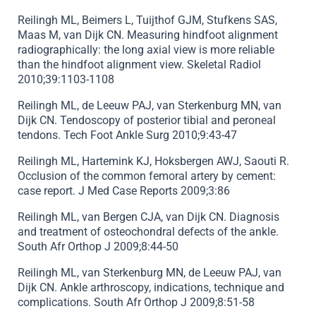
Reilingh ML, Beimers L, Tuijthof GJM, Stufkens SAS,
Maas M, van Dijk CN. Measuring hindfoot alignment
radiographically: the long axial view is more reliable
than the hindfoot alignment view. Skeletal Radiol
2010;39:1103-1108
Reilingh ML, de Leeuw PAJ, van Sterkenburg MN, van
Dijk CN. Tendoscopy of posterior tibial and peroneal
tendons. Tech Foot Ankle Surg 2010;9:43-47
Reilingh ML, Hartemink KJ, Hoksbergen AWJ, Saouti R.
Occlusion of the common femoral artery by cement:
case report. J Med Case Reports 2009;3:86
Reilingh ML, van Bergen CJA, van Dijk CN. Diagnosis
and treatment of osteochondral defects of the ankle.
South Afr Orthop J 2009;8:44-50
Reilingh ML, van Sterkenburg MN, de Leeuw PAJ, van
Dijk CN. Ankle arthroscopy, indications, technique and
complications. South Afr Orthop J 2009;8:51-58