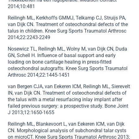
2014;10:481
Reilingh ML, Kerkhoffs GMMJ, Telkamp CJ, Struijs PA,
van Dijk CN. Treatment of osteochondral defects of the
talus in children. Knee Surg Sports Traumatol Arthrosc
2014;22:2243-2249
Nosewicz TL, Reilingh ML, Wolny M, van Dijk CN, Duda
GN, Schell H. Influence of basal support and early
loading on bone cartilage healing in press-fitted
osteochondral autografts. Knee Surg Sports Traumatol
Arthrosc 2014;22:1445-1451
van Bergen CJA, van Eekeren ICM, Reilingh ML, Sierevelt
IN, van Dijk CN. Treatment of osteochondral defects of
the talus with a metal resurfacing inlay implant after
failed previous surgery: a prospective study. Bone Joint
J 2013;12:1650-1655
Reilingh ML, Blankevoort L, van Eekeren ICM, van Dijk
CN. Morphological analysis of subchondral talar cysts
on microCT. Knee Surg Sports Traumatol Arthrosc 2013;