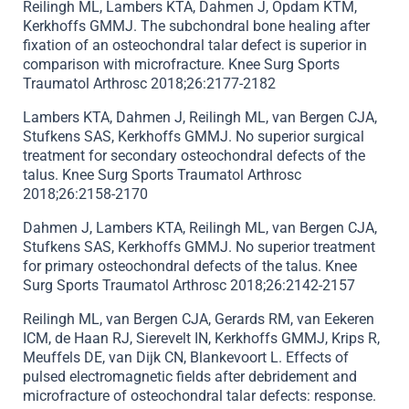
Reilingh ML, Lambers KTA, Dahmen J, Opdam KTM,
Kerkhoffs GMMJ. The subchondral bone healing after
fixation of an osteochondral talar defect is superior in
comparison with microfracture. Knee Surg Sports
Traumatol Arthrosc 2018;26:2177-2182
Lambers KTA, Dahmen J, Reilingh ML, van Bergen CJA,
Stufkens SAS, Kerkhoffs GMMJ. No superior surgical
treatment for secondary osteochondral defects of the
talus. Knee Surg Sports Traumatol Arthrosc
2018;26:2158-2170
Dahmen J, Lambers KTA, Reilingh ML, van Bergen CJA,
Stufkens SAS, Kerkhoffs GMMJ. No superior treatment
for primary osteochondral defects of the talus. Knee
Surg Sports Traumatol Arthrosc 2018;26:2142-2157
Reilingh ML, van Bergen CJA, Gerards RM, van Eekeren
ICM, de Haan RJ, Sierevelt IN, Kerkhoffs GMMJ, Krips R,
Meuffels DE, van Dijk CN, Blankevoort L. Effects of
pulsed electromagnetic fields after debridement and
microfracture of osteochondral talar defects: response.