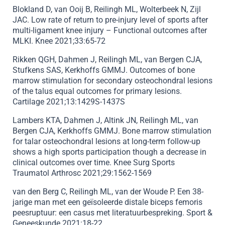
Blokland D, van Ooij B, Reilingh ML, Wolterbeek N, Zijl
JAC. Low rate of return to pre-injury level of sports after
multi-ligament knee injury – Functional outcomes after
MLKI. Knee 2021;33:65-72
Rikken QGH, Dahmen J, Reilingh ML, van Bergen CJA,
Stufkens SAS, Kerkhoffs GMMJ. Outcomes of bone
marrow stimulation for secondary osteochondral lesions
of the talus equal outcomes for primary lesions.
Cartilage 2021;13:1429S-1437S
Lambers KTA, Dahmen J, Altink JN, Reilingh ML, van
Bergen CJA, Kerkhoffs GMMJ. Bone marrow stimulation
for talar osteochondral lesions at long-term follow-up
shows a high sports participation though a decrease in
clinical outcomes over time. Knee Surg Sports
Traumatol Arthrosc 2021;29:1562-1569
van den Berg C, Reilingh ML, van der Woude P. Een 38-
jarige man met een geïsoleerde distale biceps femoris
peesruptuur: een casus met literatuurbespreking. Sport &
Geneeskunde 2021:18-22