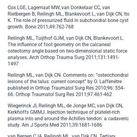
Cox LGE, Lagemaat MW, van Donkelaar CC, van
Rietbergen B, Reilingh ML, Blankevoort L, van Dijk CN, Ito
K. The role of pressurized fluid in subchondral bone cyst
growth. Bone 2011;49:762-768
Reilingh ML, Tuijthof GJM, van Dijk CN, Blankevoort L.
The influence of foot geometry on the calcaneal
osteotomy angle based on two-dimensional static force
analyses. Arch Orthop Trauma Surg 2011;131:1491-
1497
Reilingh ML, van Dijk CN. Comments on: “osteochondral
lesions of the talus: current concept” by O. Laffenêtre
published in Orthop Traumatol Surg Res 2010;96: 554-
66. Orthop Traumatol Surg Res 2011;97:461-462
Wiegerinck JI, Reilingh ML, de Jonge MC, van Dijk CN,
Kerkhoffs GMMJ. Injection technique of platelet-rich
plasma into and around the Achilles tendon: a cadaveric
study. Am J Sports Med 2011;39:1681-1686
van Bergen CJA, Reilingh ML, van Dijk CN. Tertiary