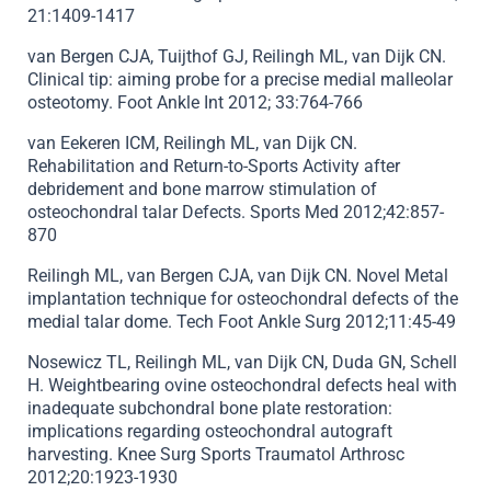
21:1409-1417
van Bergen CJA, Tuijthof GJ, Reilingh ML, van Dijk CN.
Clinical tip: aiming probe for a precise medial malleolar
osteotomy. Foot Ankle Int 2012; 33:764-766
van Eekeren ICM, Reilingh ML, van Dijk CN.
Rehabilitation and Return-to-Sports Activity after
debridement and bone marrow stimulation of
osteochondral talar Defects. Sports Med 2012;42:857-
870
Reilingh ML, van Bergen CJA, van Dijk CN. Novel Metal
implantation technique for osteochondral defects of the
medial talar dome. Tech Foot Ankle Surg 2012;11:45-49
Nosewicz TL, Reilingh ML, van Dijk CN, Duda GN, Schell
H. Weightbearing ovine osteochondral defects heal with
inadequate subchondral bone plate restoration:
implications regarding osteochondral autograft
harvesting. Knee Surg Sports Traumatol Arthrosc
2012;20:1923-1930