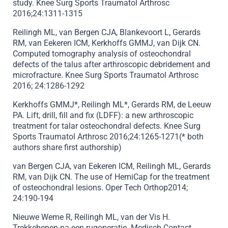
study. Knee Surg Sports Traumatol Arthrosc
2016;24:1311-1315
Reilingh ML, van Bergen CJA, Blankevoort L, Gerards
RM, van Eekeren ICM, Kerkhoffs GMMJ, van Dijk CN.
Computed tomography analysis of osteochondral
defects of the talus after arthroscopic debridement and
microfracture. Knee Surg Sports Traumatol Arthrosc
2016; 24:1286-1292
Kerkhoffs GMMJ*, Reilingh ML*, Gerards RM, de Leeuw
PA. Lift, drill, fill and fix (LDFF): a new arthroscopic
treatment for talar osteochondral defects. Knee Surg
Sports Traumatol Arthrosc 2016;24:1265-1271(* both
authors share first authorship)
van Bergen CJA, van Eekeren ICM, Reilingh ML, Gerards
RM, van Dijk CN. The use of HemiCap for the treatment
of osteochondral lesions. Oper Tech Orthop2014;
24:190-194
Nieuwe Weme R, Reilingh ML, van der Vis H.
Trekkebenen na een rugoperatie. Medisch Contact