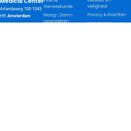
Medical Center
Kwaliteit en
Interne
veiligheid
Geneeskunde
Arlandaweg 100 1043
Privacy & Klachten
Maag-, Darm-,
HP,
Amsterdam
Leverziekten
Verzekering
Nassaukade 18, 3071
Wervelkolomchirurgie
Toegangstijden
JL,
Rotterdam
Pijncentrum
Disclaimer &
T:
+31 (0)85 120
cookiebeleid
Andere Afdelingen
0100
Vacatures
In de media
KvK 63709597 |
Vestigingsnr.
32597037
© 2026 ACIBADEM
International Medical
Center