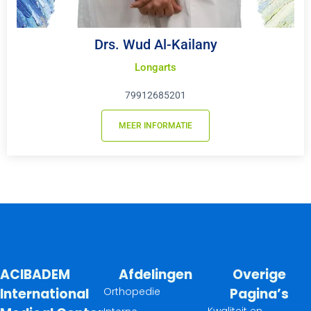
Drs. Wud Al-Kailany
Longarts
79912685201
MEER INFORMATIE
ACIBADEM
Afdelingen
Overige
International
Orthopedie
Pagina’s