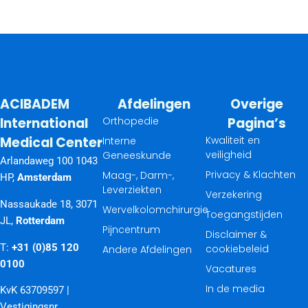
ACIBADEM
Afdelingen
Overige
International
Orthopedie
Pagina’s
Medical Center
Kwaliteit en
Interne
veiligheid
Geneeskunde
Arlandaweg 100 1043
Privacy & Klachten
Maag-, Darm-,
HP,
Amsterdam
Leverziekten
Verzekering
Nassaukade 18, 3071
Wervelkolomchirurgie
Toegangstijden
JL,
Rotterdam
Pijncentrum
Disclaimer &
T:
+31 (0)85 120
cookiebeleid
Andere Afdelingen
0100
Vacatures
In de media
KvK 63709597 |
Vestigingsnr.