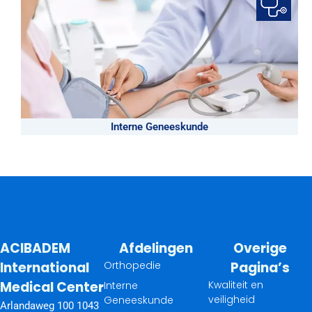
Interne Geneeskunde
ACIBADEM
Afdelingen
Overige
International
Orthopedie
Pagina’s
Medical Center
Kwaliteit en
Interne
veiligheid
Geneeskunde
Arlandaweg 100 1043