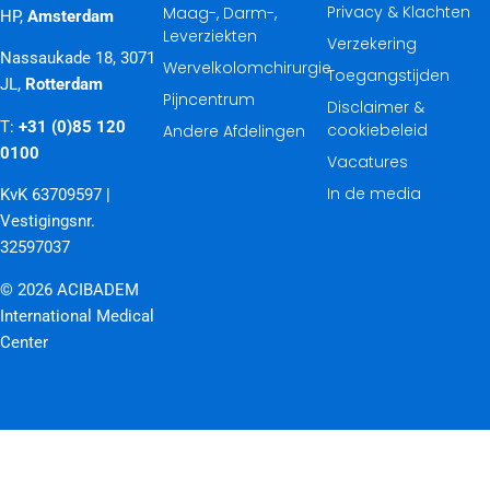
Privacy & Klachten
Maag-, Darm-,
HP,
Amsterdam
Leverziekten
Verzekering
Nassaukade 18, 3071
Wervelkolomchirurgie
Toegangstijden
JL,
Rotterdam
Pijncentrum
Disclaimer &
T:
+31 (0)85 120
cookiebeleid
Andere Afdelingen
0100
Vacatures
In de media
KvK 63709597 |
Vestigingsnr.
32597037
© 2026 ACIBADEM
International Medical
Center