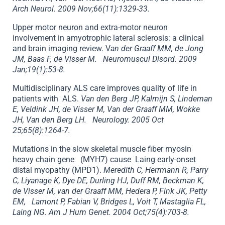
Arch Neurol. 2009 Nov;66(11):1329-33.
Upper motor neuron and extra-motor neuron
involvement in amyotrophic lateral sclerosis: a clinical
and brain imaging review. V
an der Graaff MM, de Jong
JM, Baas F, de Visser M. Neuromuscul Disord. 2009
Jan;19(1):53-8.
Multidisciplinary ALS care improves quality of life in
patients with ALS.
Van den Berg JP, Kalmijn S, Lindeman
E, Veldink JH, de Visser M, Van der Graaff MM, Wokke
JH, Van den Berg LH. Neurology. 2005 Oct
25;65(8):1264-7.
Mutations in the slow skeletal muscle fiber myosin
heavy chain gene (MYH7) cause Laing early-onset
distal myopathy (MPD1).
Meredith C, Herrmann R, Parry
C, Liyanage K, Dye DE, Durling HJ, Duff RM, Beckman K,
de Visser M, van der Graaff MM, Hedera P, Fink JK, Petty
EM, Lamont P, Fabian V, Bridges L, Voit T, Mastaglia FL,
Laing NG. Am J Hum Genet. 2004 Oct;75(4):703-8.