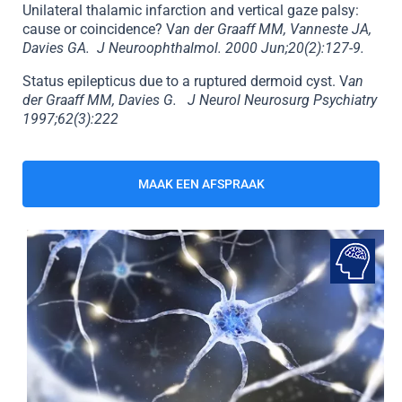
Unilateral thalamic infarction and vertical gaze palsy:
cause or coincidence? V
an der Graaff MM, Vanneste JA,
Davies GA. J Neuroophthalmol. 2000 Jun;20(2):127-9.
Status epilepticus due to a ruptured dermoid cyst. V
an
der Graaff MM, Davies G. J Neurol Neurosurg Psychiatry
1997;62(3):222
MAAK EEN AFSPRAAK