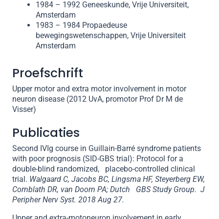
1984 – 1992 Geneeskunde, Vrije Universiteit,
Amsterdam
1983 – 1984 Propaedeuse
bewegingswetenschappen, Vrije Universiteit
Amsterdam
Proefschrift
Upper motor and extra motor involvement in motor
neuron disease (2012 UvA, promotor Prof Dr M de
Visser)
Publicaties
Second IVIg course in Guillain-Barré syndrome patients
with poor prognosis (SID-GBS trial): Protocol for a
double-blind randomized, placebo-controlled clinical
trial.
Walgaard C, Jacobs BC, Lingsma HF, Steyerberg EW,
Cornblath DR, van Doorn PA; Dutch GBS Study Group.
J
Peripher Nerv Syst. 2018 Aug 27.
Upper and extra-motoneuron involvement in early