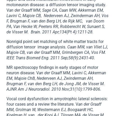
motoneuron disease: a diffusion tensor imaging study.
V
an der Graaff MM, Sage CA, Caan MW, Akkerman EM,
Lavini C, Majoie CB, Nederveen AJ, Zwinderman AH, Vos
F, Brugman F, van den Berg LH, de Rijk MC, van Doorn
PA, Van Hecke W, Peeters RR, Robberecht W, Sunaert S,
de Visser M. Brain. 2011 Apr;134(Pt 4):1211-28.
Nonrigid point set matching of white matter tracts for
diffusion tensor image analysis.
Caan MW, van Vliet LJ,
Majoie CB, van der Graaff MM, Grimbergen CA, Vos FM.
IEEE Trans Biomed Eng. 2011 Sep;58(9):2431-40.
MR spectroscopy findings in early stages of motor
neuron disease. V
an der Graaff MM, Lavini C, Akkerman
EM, Majoie ChB, Nederveen AJ, Zwinderman AH,
Brugman F, van den Berg LH, de Jong JM, de Visser M.
AJNR Am J Neuroradiol. 2010 Nov;31(10):1799-806.
Vocal cord dysfunction in amyotrophic lateral sclerosis:
four cases and a review the literature. V
an der Graaff
MM, Grolman W, Westermann EJ, Boogaardt HC,
Koelman H, van der Kooi AJ, Tijssen MA, de Visser M.