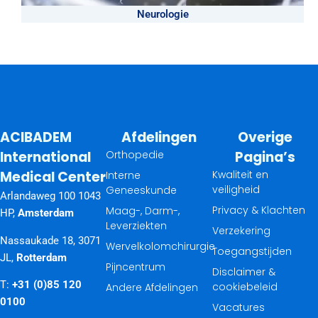
Neurologie
ACIBADEM
Afdelingen
Overige
International
Orthopedie
Pagina’s
Medical Center
Kwaliteit en
Interne
veiligheid
Geneeskunde
Arlandaweg 100 1043
Privacy & Klachten
Maag-, Darm-,
HP,
Amsterdam
Leverziekten
Verzekering
Nassaukade 18, 3071
Wervelkolomchirurgie
Toegangstijden
JL,
Rotterdam
Pijncentrum
Disclaimer &
T:
+31 (0)85 120
cookiebeleid
Andere Afdelingen
0100
Vacatures