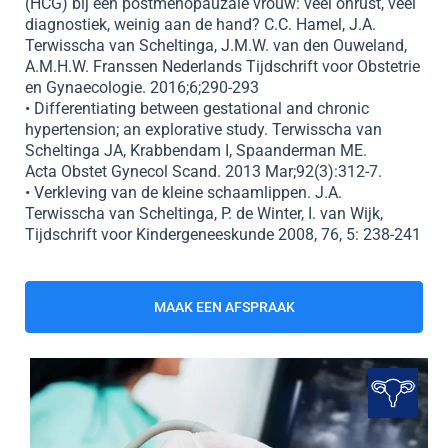
(HCG) bij een postmenopauzale vrouw: veel onrust, veel
diagnostiek, weinig aan de hand? C.C. Hamel, J.A.
Terwisscha van Scheltinga, J.M.W. van den Ouweland,
A.M.H.W. Franssen Nederlands Tijdschrift voor Obstetrie
en Gynaecologie. 2016;6;290-293
• Differentiating between gestational and chronic
hypertension; an explorative study. Terwisscha van
Scheltinga JA, Krabbendam I, Spaanderman ME.
Acta Obstet Gynecol Scand. 2013 Mar;92(3):312-7.
• Verkleving van de kleine schaamlippen. J.A.
Terwisscha van Scheltinga, P. de Winter, I. van Wijk,
Tijdschrift voor Kindergeneeskunde 2008, 76, 5: 238-241
MAAK EEN AFSPRAAK