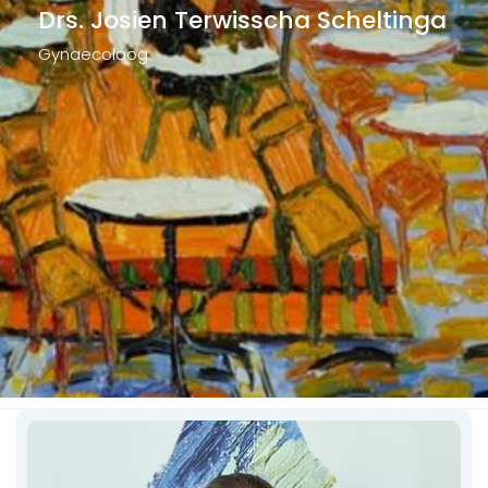
Drs. Josien Terwisscha Scheltinga
Gynaecoloog