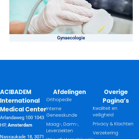
Gynaecologie
ACIBADEM
Afdelingen
Overige
International
Orthopedie
Pagina’s
Medical Center
Kwaliteit en
Interne
veiligheid
Geneeskunde
Arlandaweg 100 1043
Privacy & Klachten
Maag-, Darm-,
HP,
Amsterdam
Leverziekten
Verzekering
Nassaukade 18, 3071