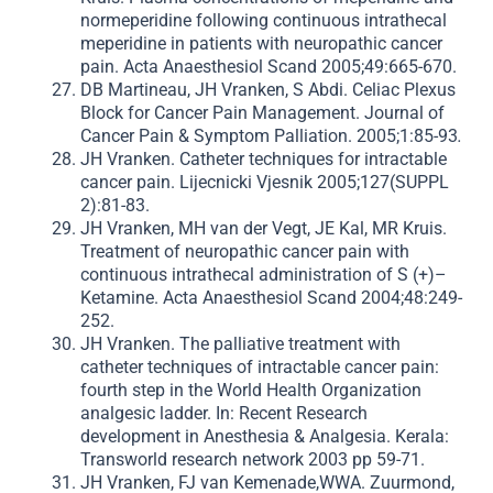
normeperidine following continuous intrathecal
meperidine in patients with neuropathic cancer
pain. Acta Anaesthesiol Scand 2005;49:665-670.
DB Martineau, JH Vranken, S Abdi. Celiac Plexus
Block for Cancer Pain Management. Journal of
Cancer Pain & Symptom Palliation. 2005;1:85-93
.
JH Vranken. Catheter techniques for intractable
cancer pain. Lijecnicki Vjesnik 2005;127(SUPPL
2):81-83.
JH Vranken, MH van der Vegt, JE Kal, MR Kruis.
Treatment of neuropathic cancer pain with
continuous intrathecal administration of S (+)–
Ketamine. Acta Anaesthesiol Scand 2004;48:249-
252.
JH Vranken. The palliative treatment with
catheter techniques of intractable cancer pain:
fourth step in the World Health Organization
analgesic ladder. In: Recent Research
development in Anesthesia & Analgesia. Kerala:
Transworld research network 2003 pp 59-71.
JH Vranken, FJ van Kemenade,WWA. Zuurmond,