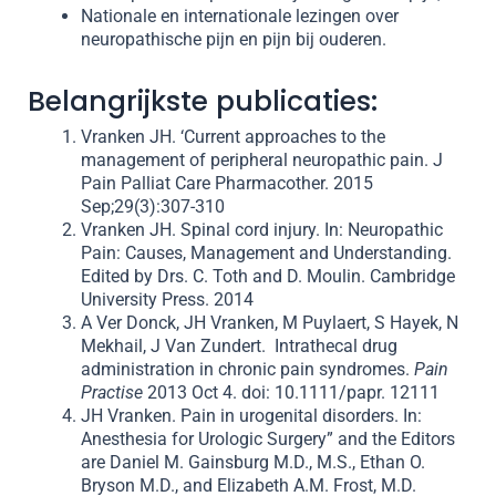
Nationale en internationale lezingen over
neuropathische pijn en pijn bij ouderen.
Belangrijkste publicaties:
Vranken JH. ‘Current approaches to the
management of peripheral neuropathic pain. J
Pain Palliat Care Pharmacother. 2015
Sep;29(3):307-310
Vranken JH. Spinal cord injury. In: Neuropathic
Pain: Causes, Management and Understanding.
Edited by Drs. C. Toth and D. Moulin. Cambridge
University Press. 2014
A Ver Donck, JH Vranken, M Puylaert, S Hayek, N
Mekhail, J Van Zundert. Intrathecal drug
administration in chronic pain syndromes.
Pain
Practise
2013 Oct 4. doi: 10.1111/papr. 12111
JH Vranken. Pain in urogenital disorders. In:
Anesthesia for Urologic Surgery” and the Editors
are Daniel M. Gainsburg M.D., M.S., Ethan O.
Bryson M.D., and Elizabeth A.M. Frost, M.D.