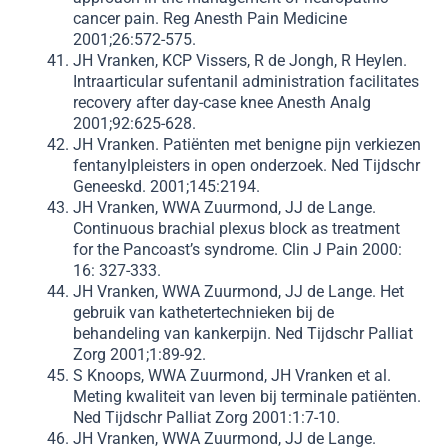
cancer pain. Reg Anesth Pain Medicine
2001;26:572-575.
JH Vranken, KCP Vissers, R de Jongh, R Heylen.
Intraarticular sufentanil administration facilitates
recovery after day-case knee Anesth Analg
2001;92:625-628.
JH Vranken. Patiënten met benigne pijn verkiezen
fentanylpleisters in open onderzoek. Ned Tijdschr
Geneeskd. 2001;145:2194.
JH Vranken, WWA Zuurmond, JJ de Lange.
Continuous brachial plexus block as treatment
for the Pancoast’s syndrome. Clin J Pain 2000:
16: 327-333.
JH Vranken, WWA Zuurmond, JJ de Lange. Het
gebruik van kathetertechnieken bij de
behandeling van kankerpijn. Ned Tijdschr Palliat
Zorg 2001;1:89-92.
S Knoops, WWA Zuurmond, JH Vranken et al.
Meting kwaliteit van leven bij terminale patiënten.
Ned Tijdschr Palliat Zorg 2001:1:7-10.
JH Vranken, WWA Zuurmond, JJ de Lange.