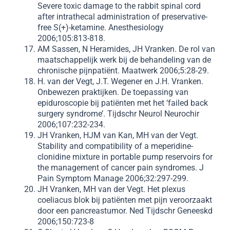
Severe toxic damage to the rabbit spinal cord
after intrathecal administration of preservative-
free S(+)-ketamine. Anesthesiology
2006;105:813-818.
AM Sassen, N Heramides, JH Vranken. De rol van
maatschappelijk werk bij de behandeling van de
chronische pijnpatiënt. Maatwerk 2006;5:28-29.
H. van der Vegt, J.T. Wegener en J.H. Vranken.
Onbewezen praktijken. De toepassing van
epiduroscopie bij patiënten met het ‘failed back
surgery syndrome’. Tijdschr Neurol Neurochir
2006;107:232-234.
JH Vranken, HJM van Kan, MH van der Vegt.
Stability and compatibility of a meperidine-
clonidine mixture in portable pump reservoirs for
the management of cancer pain syndromes. J
Pain Symptom Manage 2006;32:297-299.
JH Vranken, MH van der Vegt. Het plexus
coeliacus blok bij patiënten met pijn veroorzaakt
door een pancreastumor. Ned Tijdschr Geneeskd
2006;150:723-8