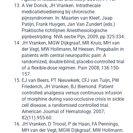
A Ver Donck, JH Vranken. Intrathecale
medicatietoediening bij chronische
pijnsyndromen. In: Maarten van Kleef, Jaap
Patijn, Frank Huygen, Jan Van Zundert (eds.)
Praktische richtlijnen Anesthesiologische
pijnbestrijding. NVA sectie Pijn, 2009, pp 325-334.
JH Vranken, MGW Dijkgraaf, MR Kruis, MH van
der Vegt, MW Hollmann, M Heesen. Pregabalin in
patients with central neuropathic pain: A
randomized, double-blind, placebo-controlled trial
of a flexible-dose regimen. Pain 2008; 136:150-
157.
EJ van Beers, PT Nieuwkerk, CFJ van Tuijn, PW
Friederich, JH Vranken, BJ Biemond. Patient
controlled analgesia versus continuous infusion
of morphine during vaso-occlusive crisis in sickle
cell disease, a randomised controlled trial.
American Journal of Hematology. 2007;
82(11):955-60.
JH Vranken, D Troost, P de Haan, FA Pennings,
MH van der Vegt, MGW Dijkgraaf, MW Hollmann.