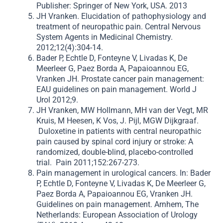
Publisher: Springer of New York, USA. 2013
JH Vranken. Elucidation of pathophysiology and
treatment of neuropathic pain. Central Nervous
System Agents in Medicinal Chemistry.
2012;12(4):304-14.
Bader P, Echtle D, Fonteyne V, Livadas K, De
Meerleer G, Paez Borda A, Papaioannou EG,
Vranken JH. Prostate cancer pain management:
EAU guidelines on pain management. World J
Urol 2012;9.
JH Vranken, MW Hollmann, MH van der Vegt, MR
Kruis, M Heesen, K Vos, J. Pijl, MGW Dijkgraaf.
Duloxetine in patients with central neuropathic
pain caused by spinal cord injury or stroke: A
randomized, double-blind, placebo-controlled
trial. Pain 2011;152:267-273.
Pain management in urological cancers. In: Bader
P, Echtle D, Fonteyne V, Livadas K, De Meerleer G,
Paez Borda A, Papaioannou EG, Vranken JH.
Guidelines on pain management. Arnhem, The
Netherlands: European Association of Urology