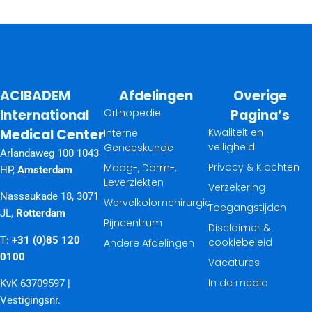
ACIBADEM
Afdelingen
Overige
International
Orthopedie
Pagina’s
Medical Center
Kwaliteit en
Interne
veiligheid
Geneeskunde
Arlandaweg 100 1043
Privacy & Klachten
Maag-, Darm-,
HP,
Amsterdam
Leverziekten
Verzekering
Nassaukade 18, 3071
Wervelkolomchirurgie
Toegangstijden
JL,
Rotterdam
Pijncentrum
Disclaimer &
T:
+31 (0)85 120
cookiebeleid
Andere Afdelingen
0100
Vacatures
In de media
KvK 63709597 |
Vestigingsnr.