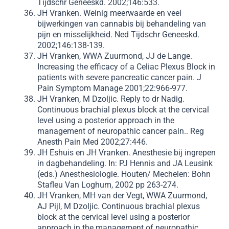
Tijdschr Geneeskd. 2002;146:533.
JH Vranken. Weinig meerwaarde en veel
bijwerkingen van cannabis bij behandeling van
pijn en misselijkheid. Ned Tijdschr Geneeskd.
2002;146:138-139.
JH Vranken, WWA Zuurmond, JJ de Lange.
Increasing the efficacy of a Celiac Plexus Block in
patients with severe pancreatic cancer pain. J
Pain Symptom Manage 2001;22:966-977.
JH Vranken, M Dzoljic. Reply to dr Nadig.
Continuous brachial plexus block at the cervical
level using a posterior approach in the
management of neuropathic cancer pain.. Reg
Anesth Pain Med 2002;27:446.
JH Eshuis en JH Vranken. Anesthesie bij ingrepen
in dagbehandeling. In: PJ Hennis and JA Leusink
(eds.) Anesthesiologie. Houten/ Mechelen: Bohn
Stafleu Van Loghum, 2002 pp 263-274.
JH Vranken, MH van der Vegt, WWA Zuurmond,
AJ Pijl, M Dzoljic. Continuous brachial plexus
block at the cervical level using a posterior
approach in the management of neuropathic