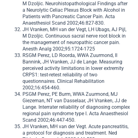
M Dzoljic. Neurohistopathological Findings after
a Neurolytic Celiac Plexus Block with Alcohol in
Patients with Pancreatic Cancer Pain. Acta
Anaesthesiol Scand 2002;46:827-830.
JH Vranken, MH van der Vegt, LH Ubags, AJ Pijl,
M Dzoljic. Continuous sacral nerve root block in
the management of neuropathic cancer pain.
Anesth Analg 2002;95:1724-1725
RSGM Perez, LD Roorda, WWA Zuurmond, II
Bannink, JH Vranken, JJ de Lange. Measuring
perceived activity limitations in lower extremity
CRPS1: test-retest reliability of two
questionnaires. Clinical Rehabilitation
2002;16:454-460.
PSGM Perez, PE Burm, WWA Zuurmond, MJ
Giezeman, NT van Dasselaar, JH Vranken, JJ de
Lange. Interrater reliability of diagnosing complex
regional pain syndrome type I. Acta Anaesthesiol
Scand 2002;46:447-450.
JH Vranken, MH van der Vegt. Acute pancreatitis,
a protocol for diagnosis and treatment. Ned