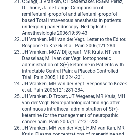
C Slagt, J Vranken, C Hoedemaker, RSGM Perez,
D Thone, JJ de Lange. Comparision of
remifentanil-propofol and alfentanil-propofol
based Total intravenous anesthesia in patients
undergoing panendoscopy. Ned tijdschr
Anesthesiologie 2006;19:39-43.
JH Vranken, MH van der Vegt. Letter to the Editor.
Response to Kozek et al. Pain 2006;121:284.
JH Vranken, MGW Dijkgraaf, MR Kruis, NT van
Dasselaar, MH van der Vegt. Iontophoretic
administration of S(+)-ketamine in Patients with
intractable Central Pain: a Placebo-Controlled
Trial. Pain 2005;118:224-231.
JH Vranken, MH van der Vegt. Response to Kozek
et al. Pain 2006;121:281-284.
JH Vranken, D Troost, JT Wegener, MR Kruis, MH
van der Vegt. Neuropathological findings after
continuous intrathecal administration of S(+)-
ketamine for the management of neuropathic
cancer pain. Pain 2005;117:231-235.
JH Vranken, MH van der Vegt, HJM van Kan, MR
Kruis. Plasma concentrations of meperidine and