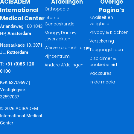
ACIBADEM
Afdelingen
Overige
International
Orthopedie
Pagina’s
Medical Center
Kwaliteit en
Interne
veiligheid
Geneeskunde
Arlandaweg 100 1043
Privacy & Klachten
Maag-, Darm-,
HP,
Amsterdam
Leverziekten
Verzekering
Nassaukade 18, 3071
Wervelkolomchirurgie
Toegangstijden
JL,
Rotterdam
Pijncentrum
Disclaimer &
T:
+31 (0)85 120
cookiebeleid
Andere Afdelingen
0100
Vacatures
In de media
KvK 63709597 |
Vestigingsnr.
32597037
© 2026 ACIBADEM
International Medical
Center