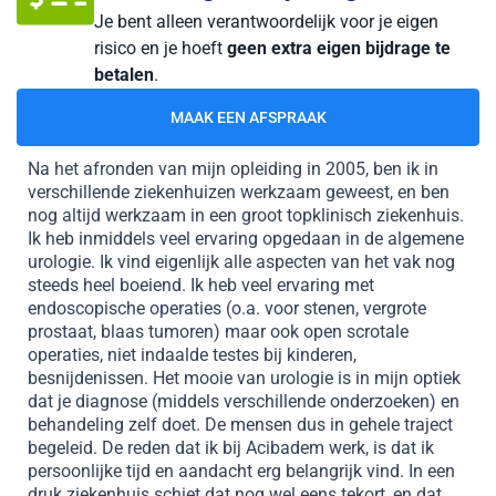
Je bent alleen verantwoordelijk voor je eigen
risico en je hoeft
geen extra eigen bijdrage te
betalen
.
MAAK EEN AFSPRAAK
Na het afronden van mijn opleiding in 2005, ben ik in
verschillende ziekenhuizen werkzaam geweest, en ben
nog altijd werkzaam in een groot topklinisch ziekenhuis.
Ik heb inmiddels veel ervaring opgedaan in de algemene
urologie. Ik vind eigenlijk alle aspecten van het vak nog
steeds heel boeiend. Ik heb veel ervaring met
endoscopische operaties (o.a. voor stenen, vergrote
prostaat, blaas tumoren) maar ook open scrotale
operaties, niet indaalde testes bij kinderen,
besnijdenissen. Het mooie van urologie is in mijn optiek
dat je diagnose (middels verschillende onderzoeken) en
behandeling zelf doet. De mensen dus in gehele traject
begeleid. De reden dat ik bij Acibadem werk, is dat ik
persoonlijke tijd en aandacht erg belangrijk vind. In een
druk ziekenhuis schiet dat nog wel eens tekort, en dat