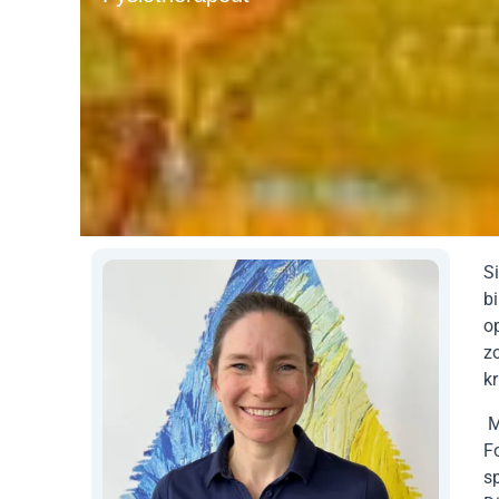
S
b
o
zo
k
M
F
s