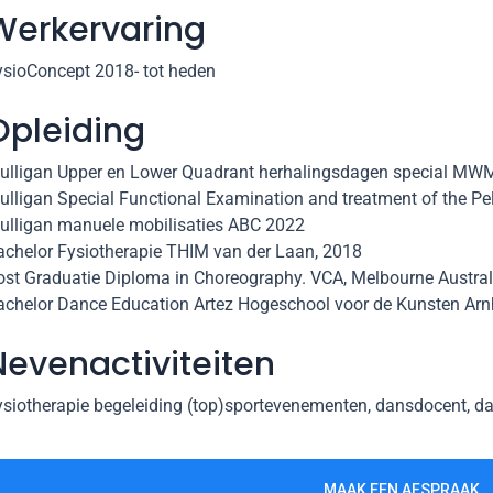
Werkervaring
ysioConcept 2018- tot heden
Opleiding
ulligan Upper en Lower Quadrant herhalingsdagen special MWM
ulligan Special Functional Examination and treatment of the Pe
ulligan manuele mobilisaties ABC 2022
achelor Fysiotherapie THIM van der Laan, 2018
ost Graduatie Diploma in Choreography. VCA, Melbourne Austral
achelor Dance Education Artez Hogeschool voor de Kunsten Ar
Nevenactiviteiten
ysiotherapie begeleiding (top)sportevenementen, dansdocent, da
MAAK EEN AFSPRAAK