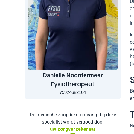
D
a
d
i
I
co
va
h
(t
Danielle Noordermeer
Fysiotherapeut
Be
79924682104
en
De medische zorg die u ontvangt bij deze
specialist wordt vergoed door
N
uw zorgverzekeraar