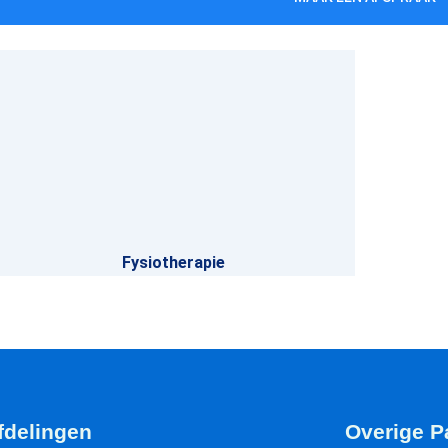
Fysiotherapie
fdelingen
Overige P