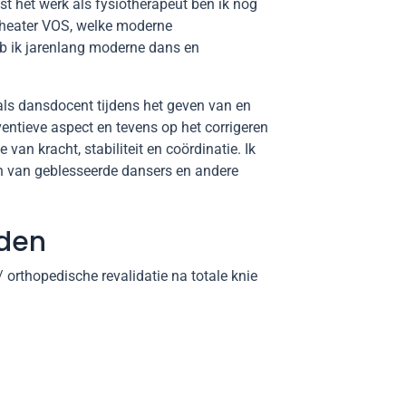
t het werk als fysiotherapeut ben ik nog
stheater VOS, welke moderne
eb ik jarenlang moderne dans en
als dansdocent tijdens het geven van en
ventieve aspect en tevens op het corrigeren
van kracht, stabiliteit en coördinatie. Ik
n van geblesseerde dansers en andere
eden
 orthopedische revalidatie na totale knie