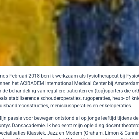
inds Februari 2018 ben ik werkzaam als fysiotherapeut bij Fysio
innen het ACIBADEM International Medical Center bij Amsterdam-S
p de behandeling van reguliere patiënten en (top)sporters die o
als stabiliserende schouderoperaties, rugoperaties, heup- of kni
ruisbandreconstructies, meniscusoperaties en enkeloperaties.
ijn passie voor bewegen ontstond al op jonge leeftijd tijdens de
ontys Dansacademie. Ik heb eerst mijn opleiding docent theate
pecialisaties Klassiek, Jazz en Modern (Graham, Limon & Cunni