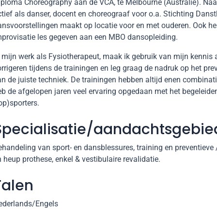
iploma Choreography aan de VCA, te Melbourne (Australië). Naas
ctief als danser, docent en choreograaf voor o.a. Stichting Dan
ansvoorstellingen maakt op locatie voor en met ouderen. Ook h
mprovisatie les gegeven aan een MBO dansopleiding.
n mijn werk als Fysiotherapeut, maak ik gebruik van mijn kennis 
rrigeren tijdens de trainingen en leg graag de nadruk op het pre
n de juiste techniek. De trainingen hebben altijd enen combinatie 
eb de afgelopen jaren veel ervaring opgedaan met het begeleide
op)sporters.
Specialisatie/aandachtsgebi
handeling van sport- en dansblessures, training en preventieve /
 heup prothese, enkel & vestibulaire revalidatie.
Talen
ederlands/Engels