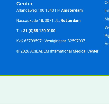
Or
Center
Arlandaweg 100 1043 HP,
Amsterdam
In
Ma
Nassaukade 18, 3071 JL,
Rotterdam
We
T:
+31 (0)85 120 0100
Pi
KvK 63709597 | Vestigingsnr. 32597037
An
© 2026 ACIBADEM International Medical Center