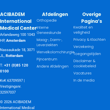
ACIBADEM
Afdelingen
Overige
International
Orthopedie
Pagina’s
Medical Center
Kwaliteit en
Interne
veiligheid
Geneeskunde
Arlandaweg 100 1043
Privacy & Klachten
Maag-, Darm-,
HP,
Amsterdam
Leverziekten
Verzekering
Nassaukade 18, 3071
Wervelkolomchirurgie
Toegangstijden
JL,
Rotterdam
Pijncentrum
Disclaimer &
T:
+31 (0)85 120
cookiebeleid
Andere Afdelingen
0100
Vacatures
In de media
KvK 63709597 |
Vestigingsnr.
32597037
© 2026 ACIBADEM
International Medical