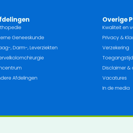
fdelingen
Overige P
rthopedie
Kwaliteit en v
terne Geneeskunde
Privacy & Kl
ag-, Darm-, Leverziekten
Verzekering
rvelkolomchirurgie
Toegangstij
jncentrum
Disclaimer &
dere Afdelingen
Vacatures
In de media