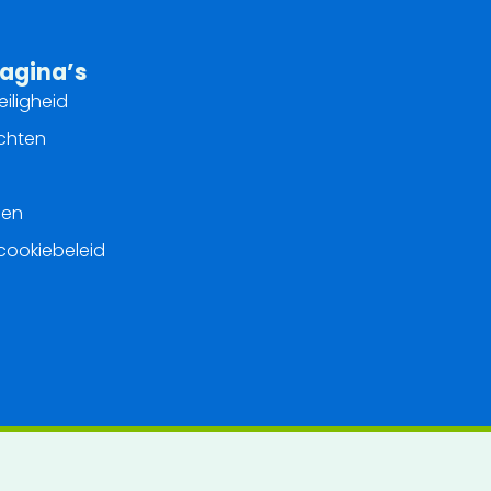
agina’s
eiligheid
achten
den
 cookiebeleid