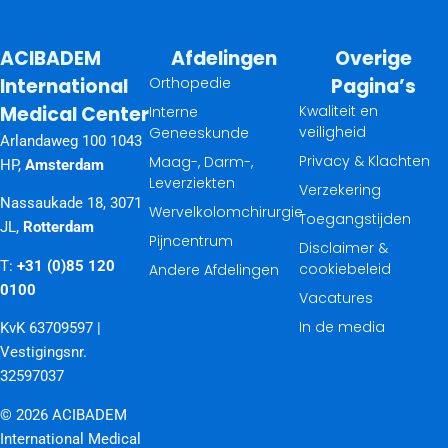
ACIBADEM
Afdelingen
Overige
International
Orthopedie
Pagina’s
Medical Center
Kwaliteit en
Interne
veiligheid
Geneeskunde
Arlandaweg 100 1043
Privacy & Klachten
Maag-, Darm-,
HP,
Amsterdam
Leverziekten
Verzekering
Nassaukade 18, 3071
Wervelkolomchirurgie
Toegangstijden
JL,
Rotterdam
Pijncentrum
Disclaimer &
T:
+31 (0)85 120
cookiebeleid
Andere Afdelingen
0100
Vacatures
In de media
KvK 63709597 |
Vestigingsnr.
32597037
© 2026 ACIBADEM
International Medical